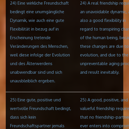
24) Eine wirkliche Freundschaft
24) A real friendship requ
bedingt eine unumgängliche
an unavoidable dynamic
,
Dynamik, wie auch eine gute
also a good flexibility in
Flexibilität in bezug auf in
regard to transpiring cha
Erscheinung tretende
of the human being, bec
Veränderungen des Menschen,
these changes are due to
weil diese infolge der Evolution
evolution, and due to the
und des Älterwerdens
unpreventable aging proc
unabwendbar sind und sich
and result inevitably.
unausbleiblich ergeben.
25) Eine gute, positive und
25) A good, positive, and
wertvolle Freundschaft bedingt,
valueful friendship requir
dass sich kein
that no friendship-partne
Freundschaftspartner jemals
ever enters into comprom