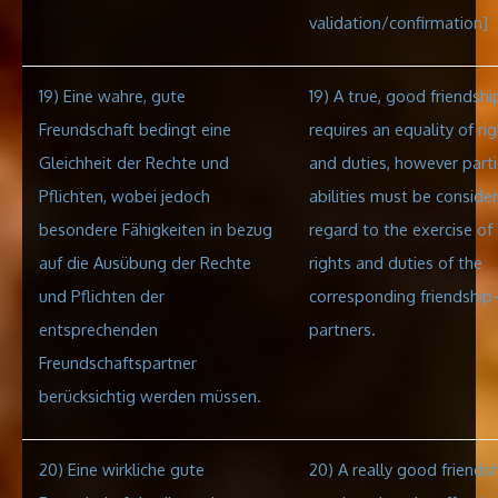
validation/confirmation]
19
) Eine wahre, gute
19) A true, good friendshi
Freundschaft bedingt eine
requires an equality of ri
Gleichheit der Rechte und
and duties, however parti
Pflichten, wobei jedoch
abilities must be consider
besondere Fähigkeiten in bezug
regard to the exercise of
auf die Ausübung der Rechte
rights and duties of the
und Pflichten der
corresponding friendship
entsprechenden
partners
.
Freundschaftspartner
berücksichtig werden müssen.
20) Eine wirkliche
gute
20) A really good friends