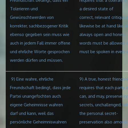
Tolerieren und
a desired state of
Gewünschtwerden von
correct, relevant critique
korrekter, sachbezogener Kritik
likewise be at hand like a
ebenso gegeben sein muss wie
always open and honest
auch
in jedem Fall immer offene
words must be allowed
a
und ehrliche Worte gesprochen
must be spoken in every 
werden dürfen und müssen.
9) Eine wahre, ehrliche
9) A true, honest friendsh
Freundschaft bedingt, dass jede
requires that each party 
Partei unangefochten auch
can, and may, preserve in
eigene Geheimnisse wahren
secrets, unchallenged, wh
darf und kann, weil das
the personal secret-
persönliche Geheimniswahren
preservation also among