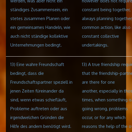
werden, was aber nicht ein
however does not require
ständiges Zusammensein, ein
constant being together,
stetes zusammen Planen oder
always planning together,
ein gemeinsames Handeln, wie
common action, like also
auch nicht ständige kollektive
constant collective
Unternehmungen bedingt.
undertakings
.
13) Eine wahre Freundschaft
13) A true friendship requi
bedingt
, dass die
that the friendship-partn
Freundschaftspartner speziell in
are there for one
jenen Zeiten füreinander da
another, especially in tho
sind, wenn etwas schiefläuft,
times, when something is
Probleme auftreten oder aus
going wrong, problems
irgendwelchen Gründen die
occur, or for any which
Hilfe des andern benötigt wird.
reasons the help of the o