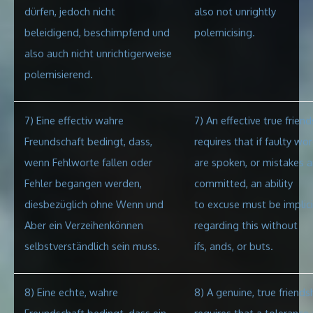
dürfen, jedoch nicht
also not unrightly
beleidigend, beschimpfend und
polemicising.
also auch nicht unrichtigerweise
polemisierend.
7) Eine effectiv wahre
7) An effective true friend
Freundschaft bedingt, dass,
requires that if faulty wo
wenn Fehlworte fallen oder
are spoken, or mistakes a
Fehler begangen werden,
committed, an ability
diesbezüglich ohne Wenn und
to excuse must be implici
Aber ein Verzeihenkönnen
regarding this without
selbstverständlich sein muss.
ifs, ands, or
buts.
8) Eine echte, wahre
8) A genuine, true friends
Freundschaft bedingt, dass ein
requires that a tolerance