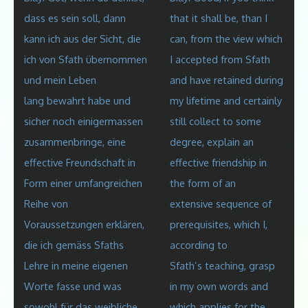
dass es sein soll, dann
that it shall be, than I
kann ich aus der Sicht, die
can, from the view which
ich von Sfath übernommen
I accepted from Sfath
und mein Leben
and have retained during
lang bewahrt habe und
my lifetime and certainly
sicher noch einigermassen
still collect to some
zusammenbringe, eine
degree, explain an
effective Freundschaft in
effective friendship in
Form einer umfangreichen
the form of an
Reihe von
extensive sequence of
Voraussetzungen erklären,
prerequisites, which I,
die ich gemäss Sfaths
according to
Lehre in meine eigenen
Sfath’s
teaching, grasp
Worte fasse und was
in my own words and
sowohl für das weibliche
which applies for the