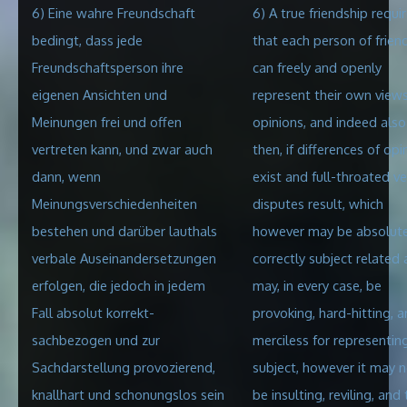
6) Eine wahre Freundschaft
6) A true friendship requi
bedingt, dass jede
that each person of frien
Freundschaftsperson ihre
can freely and openly
eigenen Ansichten und
represent their own view
Meinungen frei und offen
opinions, and indeed also
vertreten kann, und zwar auch
then, if differences of opi
dann, wenn
exist and full-throated ve
Meinungsverschiedenheiten
disputes result, which
bestehen und darüber lauthals
however may be absolute
verbale Auseinandersetzungen
correctly subject related
erfolgen, die jedoch in jedem
may, in every case, be
Fall absolut korrekt-
provoking, hard-hitting, 
sachbezogen und zur
merciless for representin
Sachdarstellung provozierend,
subject, however it
may n
knallhart und schonungslos sein
be insulting, reviling, and