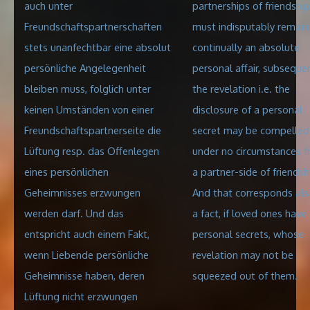
auch unter
partnerships of friendship
Freundschaftspartnerschaften
must indisputably remain
stets unanfechtbar eine absolut
continually an absolute
persönliche Angelegenheit
personal affair, subseque
bleiben muss, folglich unter
the revelation i.e. the
keinen Umständen von einer
disclosure of a personal
Freundschaftspartnerseite die
secret
may be compelled
Lüftung resp. das Offenlegen
under no circumstances 
eines persönlichen
a partner-side of friendsh
Geheimnisses erzwungen
And that corresponds als
werden darf. Und das
a fact, if loved ones have
entspricht auch einem Fakt,
personal secrets, whose
wenn Liebende persönliche
revelation may not be
Geheimnisse haben, deren
squeezed out of them.
Lüftung nicht erzwungen