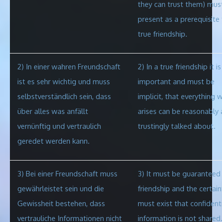
they can trust them) mus
present as a prerequisite 
true friendship.
2) In einer wahren Freundschaft
2) In a true friendship it is
ist es sehr wichtig und muss
important and must be
selbstverständlich sein, dass
implicit
, that everything 
über alles was anfällt
arises can be reasonably
vernünftig und vertraulich
trustingly talked about.
geredet werden kann.
3) Bei einer Freundschaft muss
3)
It must be guaranteed 
gewährleistet sein und die
friendship and the certain
Gewissheit bestehen, dass
must exist that confident
vertrauliche Informationen nicht
information is not shared