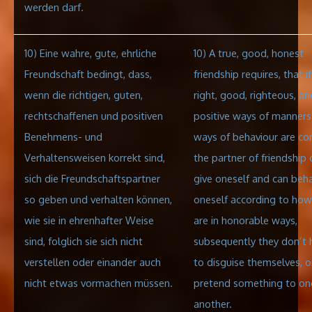
werden darf.
10) Eine wahre, gute, ehrliche
10) A true, good, honest
Freundschaft bedingt, dass,
friendship requires
,
that i
wenn die richtigen, guten,
right, good, righteous, an
rechtschaffenen und positiven
positive ways of manners
Benehmens- und
ways of behaviour are cor
Verhaltensweisen korrekt sind,
the partner of friendship 
sich die Freundschaftspartner
give oneself and can beh
so geben und verhalten können,
oneself according to how
wie sie in ehrenhafter Weise
are in honorable ways,
sind, folglich sie sich nicht
subsequently they don’t 
verstellen oder einander auch
to disguise themselves,
o
nicht etwas vormachen müssen.
pretend something to on
another.