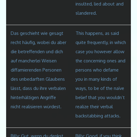
insulted, lied about and
slandered.
Das geschieht wie gesagt
This happens, as said
recht häufig, wobei du aber
quite frequently, in which
die betreffenden und dich
case you however allow
auf mancherlei Weisen
the concerning ones and
diffamierenden Personen
persons who defame
des unbedarften Glaubens
you in many kinds of
lässt
, dass du ihre verbalen
ways, to be of the naïve
hinterhältigen Angriffe
belief that you wouldn’t
nicht realisieren würdest.
realize their verbal
backstabbing attacks.
Billy: Gut, wenn du denkst,
Billy: Good, if you think