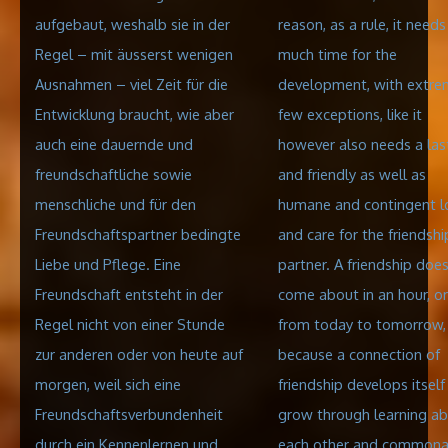
aufgebaut, weshalb sie in der
reason, as a rule, it needs
Regel – mit äusserst wenigen
much time for the
Ausnahmen – viel Zeit für die
development, with extre
Entwicklung braucht, wie aber
few exceptions, like it
auch eine dauernde und
however also needs a las
freundschaftliche sowie
and friendly as well as
menschliche und für den
humane and contingent l
Freundschaftspartner bedingte
and care for the friendshi
Liebe und Pflege. Eine
partner. A friendship doe
Freundschaft entsteht in der
come about in an hour, or
Regel nicht von einer Stunde
from today to tomorrow,
zur anderen oder von heute auf
because a connection of
morgen, weil sich eine
friendship develops itself
Freundschaftsverbundenheit
grow through learning a
durch ein Kennenlernen und
each other and commonal