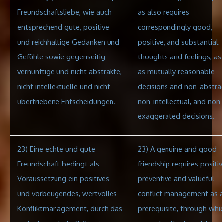
Freundschaftsliebe, wie auch
as also requires
entsprechend gute, positive
correspondingly good,
und reichhaltige Gedanken und
positive, and substantial
Gefühle sowie gegenseitig
thoughts and feelings, as
vernünftige und nicht abstrakte,
as mutually reasonable
nicht intellektuelle und nicht
decisions and non-abstra
übertriebene Entscheidungen.
non-intellectual, and non
exaggerated decisions.
23) Eine echte und gute
23) A genuine and good
Freundschaft bedingt als
friendship requires positiv
Voraussetzung ein positives
preventive and valueful
und vorbeugendes, wertvolles
conflict management as 
Konfliktmanagement, durch das
prerequisite, through whi