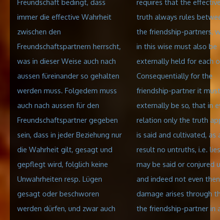
Freundschaft bedingt, dass
requires that the effectiv
immer die effective Wahrheit
truth always rules betwe
zwischen den
the friendship-partners, 
Freundschaftspartnern herrscht,
in this wise must also be
was in dieser Weise auch nach
externally held for each o
aussen füreinander so gehalten
Consequentially for the
werden muss. Folgedem muss
friendship-partner it mus
auch nach aussen für den
externally be so, that in e
Freundschaftspartner gegeben
relation only the truth app
sein, dass in jeder Beziehung nur
is said and cultivated, as 
die Wahrheit gilt, gesagt und
result no untruths, i.e. lies
gepflegt wird, folglich keine
may be said or conjured u
Unwahrheiten resp. Lügen
and indeed not even then,
gesagt oder beschworen
damage arises through th
werden dürfen, und zwar auch
the friendship-partner in 