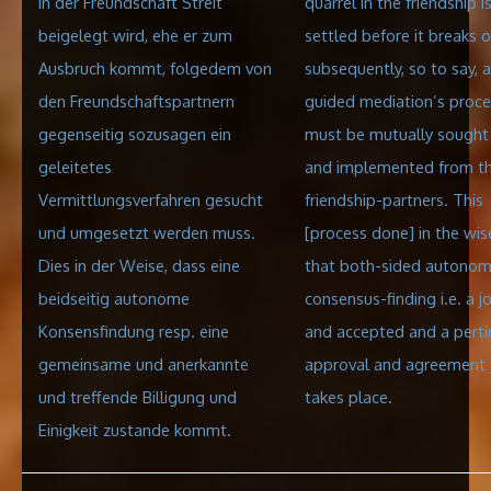
in der Freundschaft Streit
quarrel in the friendship i
beigelegt wird, ehe er zum
settled before it breaks o
Ausbruch kommt, folgedem von
subsequently, so to say, a
den Freundschaftspartnern
guided mediation’s proce
gegenseitig sozusagen ein
must be mutually sought 
geleitetes
and implemented from t
Vermittlungsverfahren gesucht
friendship-partners. This
und umgesetzt werden muss.
[process done] in the wis
Dies in der Weise, dass eine
that both-sided autono
beidseitig autonome
consensus-finding i.e. a jo
Konsensfindung resp. eine
and accepted and a perti
gemeinsame und anerkannte
approval
and agreement
und treffende Billigung und
takes place.
Einigkeit zustande kommt.