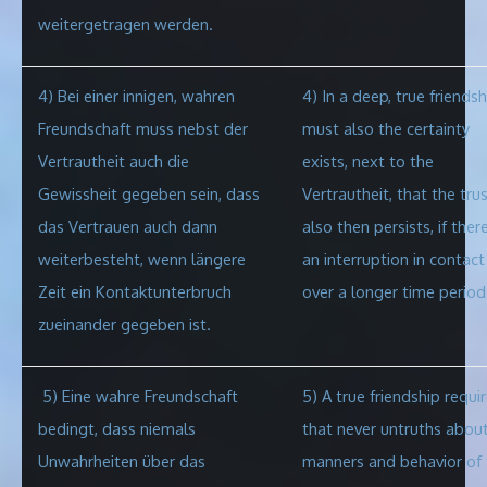
weitergetragen werden.
4) Bei einer innigen, wahren
4) In a deep, true friendsh
Freundschaft muss nebst der
must also the certainty
Vertrautheit
auch die
exists, next to the
Gewissheit gegeben sein, dass
Vertrautheit, that the tru
das Vertrauen auch dann
also then persists, if there
weiterbesteht, wenn längere
an interruption in contact
Zeit ein Kontaktunterbruch
over a
longer time period
zueinander gegeben ist.
5) Eine wahre Freundschaft
5)
A true friendship requi
bedingt, dass niemals
that never untruths abou
Unwahrheiten über das
manners and behavior of 