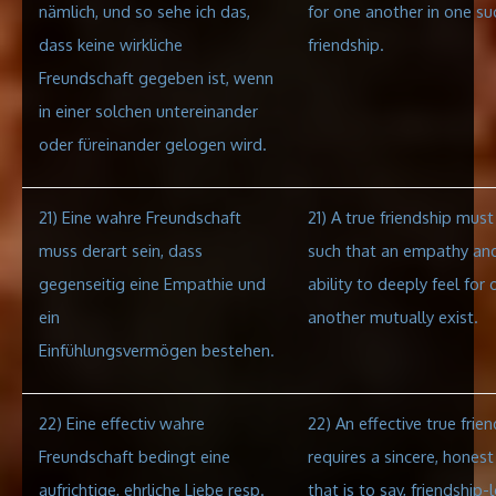
nämlich, und so sehe ich das,
for one another in one su
dass keine wirkliche
friendship.
Freundschaft gegeben ist, wenn
in einer solchen untereinander
oder füreinander gelogen wird.
21) Eine wahre Freundschaft
21) A true friendship must
muss derart sein, dass
such that an empathy an
gegenseitig eine Empathie und
ability to deeply feel for 
ein
another mutually exist.
Einfühlungsvermögen
bestehen.
22) Eine effectiv wahre
22) An effective true frie
Freundschaft bedingt eine
requires a sincere, honest
aufrichtige, ehrliche Liebe resp.
that is to say, friendship-