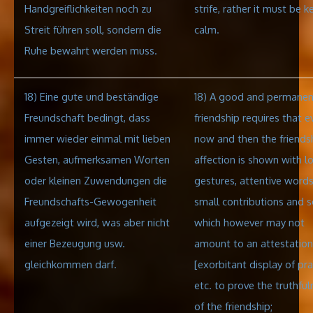
Handgreiflichkeiten noch zu
strife, rather it
must be k
Streit führen soll, sondern die
calm.
Ruhe bewahrt werden muss.
18) Eine gute und beständige
18) A good and permanen
Freundschaft bedingt, dass
friendship requires that e
immer wieder einmal mit lieben
now and then the friends
Gesten, aufmerksamen Worten
affection is shown with l
oder kleinen Zuwendungen die
gestures, attentive words
Freundschafts-Gewogenheit
small contributions and s
aufgezeigt wird, was aber nicht
which however may not
einer Bezeugung usw.
amount to an attestation,
gleichkommen darf.
[exorbitant display of pra
etc. to prove the truthful
of the friendship;