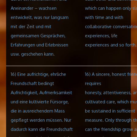
Aneinander – wachsen
which can happen only sl
entwickelt, was nur langsam
with time and with
mit der Zeit und mit
collaborative conversatio
gemeinsamen Gesprächen,
experiences, life
Erfahrungen und Erlebnissen
experiences
and so forth.
usw. geschehen kann.
16) Eine aufrichtige, ehrliche
16) A sincere, honest frie
Freundschaft bedingt
requires
Aufrichtigkeit, Aufmerksamkeit
honesty, attentiveness, a
und eine kultivierte Fürsorge,
cultivated care, which mu
die in ausreichendem Mass
be sustained in sufficient
gepflegt werden müssen. Nur
measure. Only through th
dadurch kann die Freundschaft
can the friendship grow 