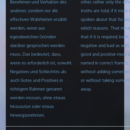
Benehmen und Verhalten des
other, rather only the effe
anderen, sondern nur die
truths are told, if it must
effectiven Wahrheiten erzählt
spoken about that for an
werden, wenn aus
which reasons. That mea
irgendwelchen Gründen
that if it is required, both
darüber gesprochen werden
negative and bad as well
muss. Das bedeutet, dass,
good and positive must 
wenn es erforderlich ist, sowohl
named in correct frames,
Negatives und Schlechtes als
without adding somethin
auch Gutes und Positives in
or without taking someth
richtigem Rahmen genannt
away.
werden müssen, ohne etwas
hinzuzutun oder etwas
hinwegzunehmen.