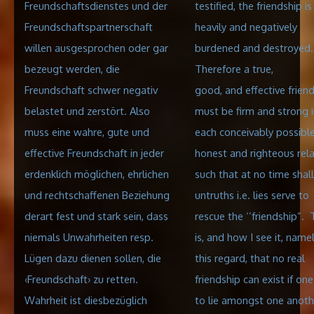
Freundschaftsdienstes und der
testified, the friendship is
Freundschaftspartnerschaft
heavily and negatively
willen ausgesprochen oder gar
burdened and destroyed.
bezeugt werden, die
Therefore a true,
Freundschaft schwer negativ
good, and effective frien
belastet und zerstört. Also
must be firm and strong i
muss eine wahre, gute und
each conceivably possible
effective Freundschaft in jeder
honest and righteous rela
erdenklich möglichen, ehrlichen
such that at no time shall
und rechtschaffenen Beziehung
untruths i.e. lies serve to
derart fest und stark sein, dass
rescue the ‘’friendship”. 
niemals Unwahrheiten resp.
is, and how I see it, namel
Lügen dazu dienen sollen, die
this regard, that no real
‹Freundschaft› zu retten.
friendship can exist if on
Wahrheit ist diesbezüglich
to lie amongst one anoth