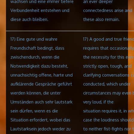
wachsen und eine immer tiefere
an ever deeper
Verbundenheit entstehen und
connectedness arise and
diese
auch bleiben.
these also remain.
17) Eine gute und wahre
17) A good and true frien
Freundschaft bedingt, dass
requires that occasionally,
zwischendurch, wenn die
the necessity for this exis
Notwendigkeit dazu besteht,
strictly open, tough, and
unnachsichtig offene, harte und
clarifying conversations 
aufklärende Gespräche geführt
conducted, which under
werden können, die unter
circumstances may even 
Umständen auch sehr lautstark
very loud, if the
sein dürfen, wenn es die
situation requires it, in wh
Situation erfordert, wobei das
case the loudness should
Lautstarksein jedoch weder zu
to neither fist-fights nor 