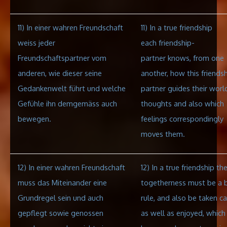
11
) In einer wahren Freundschaft
11) In a true friendship
weiss jeder
each friendship-
Freundschaftspartner vom
partner knows, from one
anderen, wie dieser seine
another, how this friends
Gedankenwelt führt und welche
partner guides their worl
Gefühle ihn demgemäss auch
thoughts and also which
bewegen.
feelings correspondingly
moves
them.
12) In einer wahren Freundschaft
12) In a true friendship th
muss das Miteinander eine
togetherness must be a b
Grundregel sein und auch
rule, and also be taken ca
gepflegt sowie genossen
as well as enjoyed, which