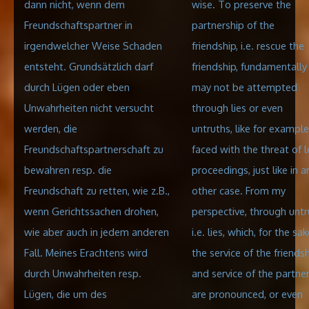
dann nicht, wenn dem
wise. To preserve the
Freundschaftspartner in
partnership of the
irgendwelcher Weise Schaden
friendship, i.e. rescue the
entsteht. Grundsätzlich darf
friendship, fundamentally 
durch Lügen oder eben
may not be attempted
Unwahrheiten nicht versucht
through lies or even
werden, die
untruths, like for example 
Freundschaftspartnerschaft zu
faced with the threat of l
bewahren resp. die
proceedings, just like in a
Freundschaft zu retten, wie z.B.,
other case. From my
wenn Gerichtssachen drohen,
perspective, through untr
wie aber auch in jedem anderen
i.e. lies, which, for the sa
Fall. Meines Erachtens wird
the service of the friends
durch Unwahrheiten resp.
and service of the partne
Lügen, die um des
are pronounced, or even